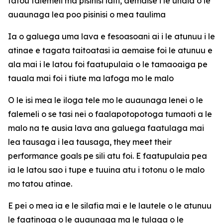
tatou falemeli ma pisinisi laiti, aemaise i le unaia o le
auaunaga lea poo pisinisi o mea taulima
Ia o galuega uma lava e fesoasoani ai i le atunuu i le
atinae e tagata taitoatasi ia aemaise foi le atunuu e
ala mai i le latou foi faatupulaia o le tamaoaiga pe
tauala mai foi i tiute ma lafoga mo le malo
O le isi mea le iloga tele mo le auaunaga lenei o le
falemeli o se tasi nei o faalapotopotoga tumaoti a le
malo na te ausia lava ana galuega faatulaga mai
lea tausaga i lea tausaga, they meet their
performance goals pe sili atu foi. E faatupulaia pea
ia le latou sao i tupe e tuuina atu i totonu o le malo
mo tatou atinae.
E pei o mea ia e le silafia mai e le lautele o le atunuu
le faatinoga o le auaunaga ma le tulaga o le