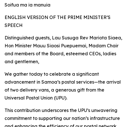
Soifua ma ia manuia
ENGLISH VERSION OF THE PRIME MINISTER’S
SPEECH
Distinguished guests, Lau Susuga Rev Mariota Siaea,
Hon Minister Mauu Siaosi Puepuemai, Madam Chair
and members of the Board, esteemed CEOs, ladies
and gentlemen,
We gather today to celebrate a significant
advancement in Samoa’s postal services—the arrival
of two delivery vans, a generous gift from the
Universal Postal Union (UPU).
This contribution underscores the UPU’s unwavering
commitment to supporting our nation’s infrastructure
and enhancing the efficiency of our postal network.