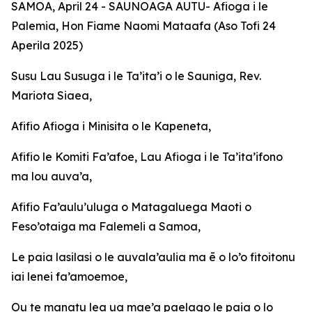
SAMOA, April 24 - SAUNOAGA AUTU- Afioga i le
Palemia, Hon Fiame Naomi Mataafa (Aso Tofi 24
Aperila 2025)
Susu Lau Susuga i le Ta’ita’i o le Sauniga, Rev.
Mariota Siaea,
Afifio Afioga i Minisita o le Kapeneta,
Afifio le Komiti Fa’afoe, Lau Afioga i le Ta’ita’ifono
ma lou auva’a,
Afifio Fa’aulu’uluga o Matagaluega Maoti o
Feso’otaiga ma Falemeli a Samoa,
Le paia lasilasi o le auvala’aulia ma ē o lo’o fitoitonu
iai lenei fa’amoemoe,
Ou te manatu lea ua mae’a paelago le paia o lo