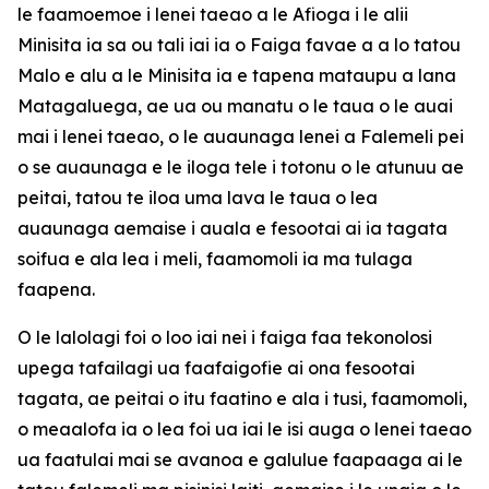
le faamoemoe i lenei taeao a le Afioga i le alii
Minisita ia sa ou tali iai ia o Faiga favae a a lo tatou
Malo e alu a le Minisita ia e tapena mataupu a lana
Matagaluega, ae ua ou manatu o le taua o le auai
mai i lenei taeao, o le auaunaga lenei a Falemeli pei
o se auaunaga e le iloga tele i totonu o le atunuu ae
peitai, tatou te iloa uma lava le taua o lea
auaunaga aemaise i auala e fesootai ai ia tagata
soifua e ala lea i meli, faamomoli ia ma tulaga
faapena.
O le lalolagi foi o loo iai nei i faiga faa tekonolosi
upega tafailagi ua faafaigofie ai ona fesootai
tagata, ae peitai o itu faatino e ala i tusi, faamomoli,
o meaalofa ia o lea foi ua iai le isi auga o lenei taeao
ua faatulai mai se avanoa e galulue faapaaga ai le