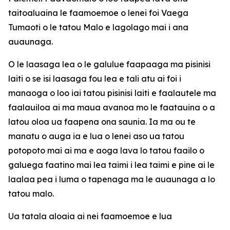
taitoaluaina le faamoemoe o lenei foi Vaega
Tumaoti o le tatou Malo e lagolago mai i ana
auaunaga.
O le laasaga lea o le galulue faapaaga ma pisinisi
laiti o se isi laasaga fou lea e tali atu ai foi i
manaoga o loo iai tatou pisinisi laiti e faalautele ma
faalauiloa ai ma maua avanoa mo le faatauina o a
latou oloa ua faapena ona saunia. Ia ma ou te
manatu o auga ia e lua o lenei aso ua tatou
potopoto mai ai ma e aoga lava lo tatou faailo o
galuega faatino mai lea taimi i lea taimi e pine ai le
laalaa pea i luma o tapenaga ma le auaunaga a lo
tatou malo.
Ua tatala aloaia ai nei faamoemoe e lua