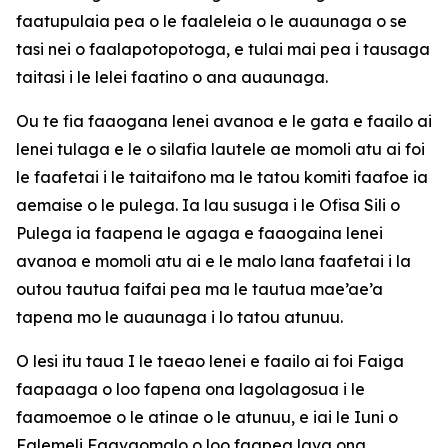
faatupulaia pea o le faaleleia o le auaunaga o se
tasi nei o faalapotopotoga, e tulai mai pea i tausaga
taitasi i le lelei faatino o ana auaunaga.
Ou te fia faaogana lenei avanoa e le gata e faailo ai
lenei tulaga e le o silafia lautele ae momoli atu ai foi
le faafetai i le taitaifono ma le tatou komiti faafoe ia
aemaise o le pulega. Ia lau susuga i le Ofisa Sili o
Pulega ia faapena le agaga e faaogaina lenei
avanoa e momoli atu ai e le malo lana faafetai i la
outou tautua faifai pea ma le tautua mae’ae’a
tapena mo le auaunaga i lo tatou atunuu.
O lesi itu taua I le taeao lenei e faailo ai foi Faiga
faapaaga o loo fapena ona lagolagosua i le
faamoemoe o le atinae o le atunuu, e iai le Iuni o
Falemeli Faavaomalo o loo faapea lava ona