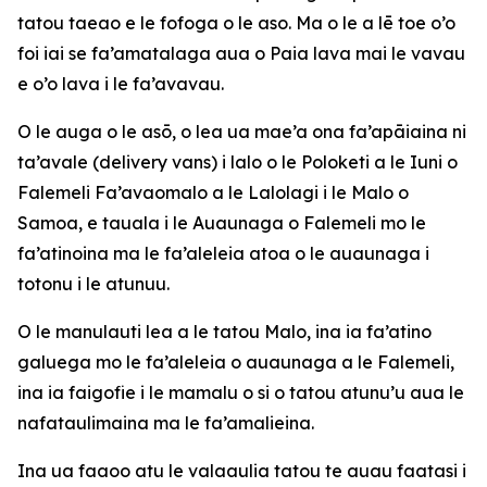
tatou taeao e le fofoga o le aso. Ma o le a lē toe o’o
foi iai se fa’amatalaga aua o Paia lava mai le vavau
e o’o lava i le fa’avavau.
O le auga o le asō, o lea ua mae’a ona fa’apāiaina ni
ta’avale (delivery vans) i lalo o le Poloketi a le Iuni o
Falemeli Fa’avaomalo a le Lalolagi i le Malo o
Samoa, e tauala i le Auaunaga o Falemeli mo le
fa’atinoina ma le fa’aleleia atoa o le auaunaga i
totonu i le atunuu.
O le manulauti lea a le tatou Malo, ina ia fa’atino
galuega mo le fa’aleleia o auaunaga a le Falemeli,
ina ia faigofie i le mamalu o si o tatou atunu’u aua le
nafataulimaina ma le fa’amalieina.
Ina ua faaoo atu le valaaulia tatou te auau faatasi i