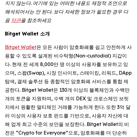
지지
않는다
.
여기에
있는
어떠한
내용도
재정적
조언으로
해석되어서는
안
된다
.
보다
자세한
정보가
필요한
경우
다
음
약관
을 참조하세요
Bitget Wallet 소개
Bitget Wallet
은 모든 사람이 암호화폐를 쉽고 안전하게 사
용할 수 있도록 설계된 비수탁형(Non-custodial) 지갑이
다. 현재 전 세계 8,000만 명 이상의 사용자를 보유하고 있
으며, 스왑(Swap), 시장 인사이트, 스테이킹, 리워드, DApp
탐색, 결제 솔루션 등 종합적인 암호화폐 서비스를 통합 제
공한다. Bitget Wallet은 130개 이상의 블록체인과 수백만
개의 토큰을 지원하며, 수백 개의 DEX 및 크로스체인 브릿
지에서 원활한 멀티체인 거래를 가능하게 한다. 또한 3억 달
러 이상의 사용자 보호 펀드를 기반으로, 사용자 자산에 대
해 업계 최고 수준의 보안을 보장한다. Bitget Wallet의 비
전은 “Crypto for Everyone”으로, 암호화폐를 더 단순하