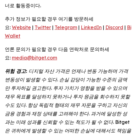
너로 활동중이다.
추가 정보가 필요할 경우 여기를 방문하세
요:
Website
|
Twitter
|
Telegram
|
LinkedIn
|
Discord
|
Bit
Wallet
언론 문의가 필요할 경우 다음 연락처로 문의하세
요:
media@bitget.com
위험
경고
:
디지털
자산
가격은
언제나
변동
가능하며
가격
변동성이
발생할
수
있다
.
손실
감당이
가능한
수준의
금액
만
투자하길
권고한다
.
투자
가치가
영향을
받을
수
있으며
재무
목표를
달성하지
못하거나
투자
원금을
회수하지
못할
수도
있다
.
항상
독립적
형태의
재무
자문을
구하고
자신의
금융
경험과
재정
상태를
고려해야
한다
.
과거에
달성한
성
과는
미래
성과를
신뢰할
수
있는
척도가
될
수
없다
. Bitget
은
귀하에게
발생할
수
있는
어떠한
손실에
대해서도
책임을