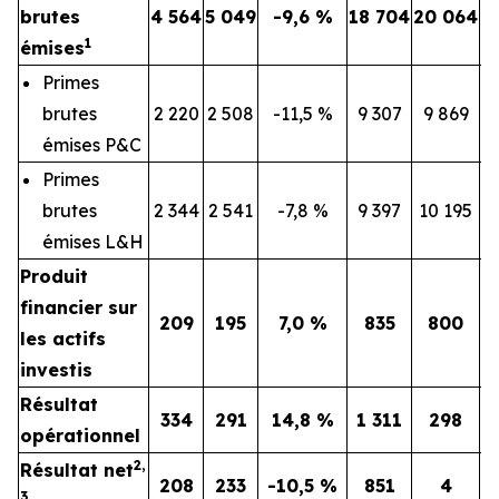
brutes
4 564
5 049
-9,6 %
18 704
20 064
1
émises
Primes
brutes
2 220
2 508
-11,5 %
9 307
9 869
émises P&C
Primes
brutes
2 344
2 541
-7,8 %
9 397
10 195
émises L&H
Produit
financier sur
209
195
7,0 %
835
800
les actifs
investis
Résultat
334
291
14,8 %
1 311
298
opérationnel
2,
Résultat net
208
233
-10,5 %
851
4
3