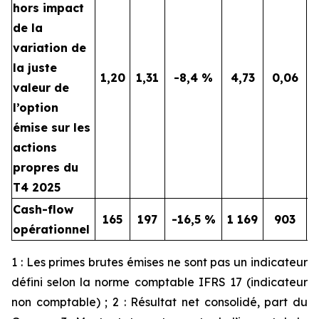
hors impact
de la
variation de
la juste
1,20
1,31
-8,4 %
4,73
0,06
valeur de
l’option
émise sur les
actions
propres du
T4 2025
Cash-flow
165
197
-16,5 %
1 169
903
opérationnel
1 : Les primes brutes émises ne sont pas un indicateur
défini selon la norme comptable IFRS 17 (indicateur
non comptable) ; 2 : Résultat net consolidé, part du