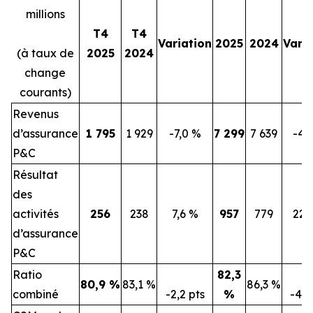
millions
T4
T4
Variation
2025
2024
Varia
(à taux de
2025
2024
change
courants)
Revenus
d’assurance
1 795
1 929
-7,0 %
7 299
7 639
-4,
P&C
Résultat
des
activités
256
238
7,6 %
957
779
22,
d’assurance
P&C
Ratio
82,3
80,9 %
83,1 %
86,3 %
combiné
-2,2 pts
%
-4,0