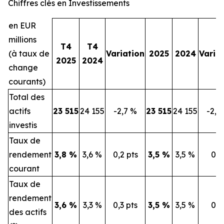
Chiffres clés en Investissements
en EUR
millions
T4
T4
(à taux de
Variation
2025
2024
Varia
2025
2024
change
courants)
Total des
actifs
23 515
24 155
-2,7 %
23 515
24 155
-2,7
investis
Taux de
rendement
3,8 %
3,6 %
0,2 pts
3,5 %
3,5 %
0 p
courant
Taux de
rendement
3,6 %
3,3 %
0,3 pts
3,5 %
3,5 %
0 p
des actifs