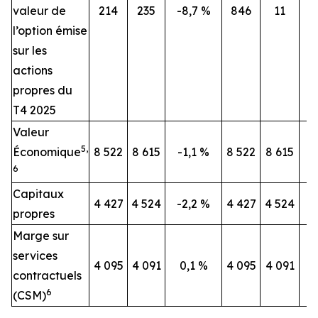
valeur de
214
235
-8,7 %
846
11
l’option émise
sur les
actions
propres du
T4 2025
Valeur
5,
Économique
8 522
8 615
-1,1 %
8 522
8 615
-
6
Capitaux
4 427
4 524
-2,2 %
4 427
4 524
-
propres
Marge sur
services
4 095
4 091
0,1 %
4 095
4 091
contractuels
6
(CSM)