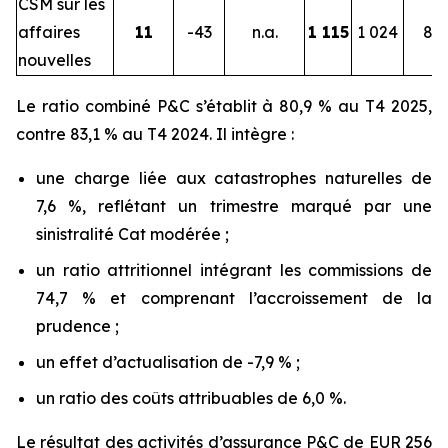
CSM sur les
affaires
11
-43
n.a.
1 115
1 024
8,9
nouvelles
Le ratio combiné P&C s’établit à 80,9 % au T4 2025,
contre 83,1 % au T4 2024. Il intègre :
une charge liée aux catastrophes naturelles de
7,6 %, reflétant un trimestre marqué par une
sinistralité Cat modérée ;
un ratio attritionnel intégrant les commissions de
74,7 % et comprenant l’accroissement de la
prudence ;
un effet d’actualisation de -7,9 % ;
un ratio des coûts attribuables de 6,0 %.
Le résultat des activités d’assurance P&C de EUR 256