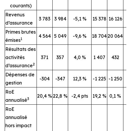
courants)
Revenus
3 783
3 984
-5,1 %
15 378
16 126
-
d’assurance
Primes brutes
4 564
5 049
-9,6 %
18 704
20 064
-
1
émises
Résultats des
activités
371
357
4,0 %
1 407
432
2
d’assurance
Dépenses de
-304
-347
12,3 %
-1 225
-1 250
gestion
RoE
20,4 %
22,8 %
-2,4 pts
19,2 %
0,1 %
3
annualisé
RoE
annualisé
hors impact