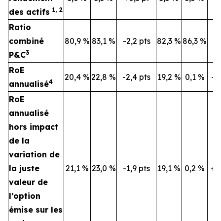
1, 2
des actifs
Ratio
combiné
80,9 %
83,1 %
-2,2 pts
82,3 %
86,3 %
-4
3
P&C
RoE
20,4 %
22,8 %
-2,4 pts
19,2 %
0,1 %
+1
4
annualisé
RoE
annualisé
hors impact
de la
variation de
la juste
21,1 %
23,0 %
-1,9 pts
19,1 %
0,2 %
+1
valeur de
l’option
émise sur les