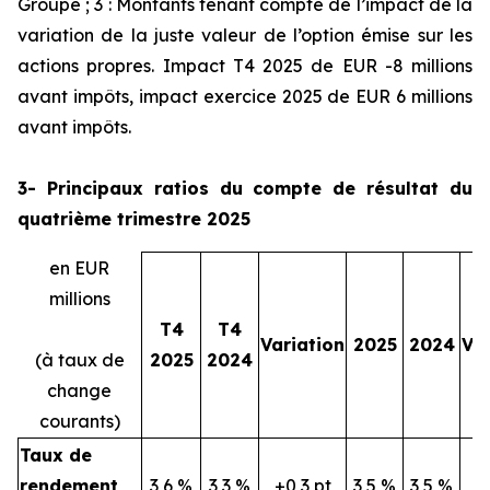
Groupe ; 3 : Montants tenant compte de l’impact de la
variation de la juste valeur de l’option émise sur les
actions propres. Impact T4 2025 de EUR -8 millions
avant impôts, impact exercice 2025 de EUR 6 millions
avant impôts.
3- Principaux ratios du compte de résultat du
quatrième trimestre 2025
en EUR
millions
T4
T4
Variation
2025
2024
Var
(à taux de
2025
2024
change
courants)
Taux de
rendement
3,6 %
3,3 %
+0,3 pt
3,5 %
3,5 %