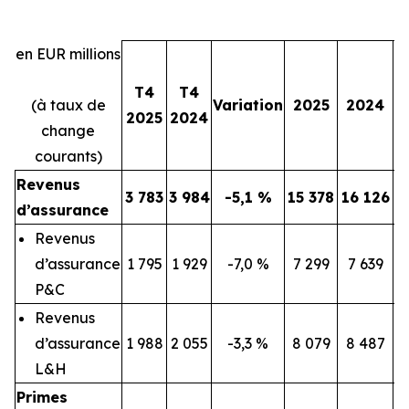
en EUR millions
T4
T4
(à taux de
Variation
2025
2024
V
2025
2024
change
courants)
Revenus
3 783
3 984
-5,1 %
15 378
16 126
d’assurance
Revenus
d’assurance
1 795
1 929
-7,0 %
7 299
7 639
P&C
Revenus
d’assurance
1 988
2 055
-3,3 %
8 079
8 487
L&H
Primes