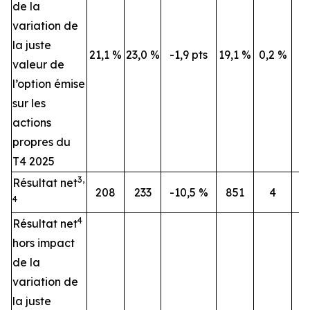
de la
variation de
la juste
21,1 %
23,0 %
-1,9 pts
19,1 %
0,2 %
valeur de
l’option émise
sur les
actions
propres du
T4 2025
3,
Résultat net
208
233
-10,5 %
851
4
4
4
Résultat net
hors impact
de la
variation de
la juste