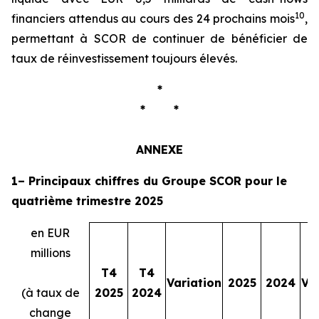
10
financiers attendus au cours des 24 prochains mois
,
permettant à SCOR de continuer de bénéficier de
taux de réinvestissement toujours élevés.
*
* *
ANNEXE
1– Principaux chiffres du Groupe SCOR pour le
quatrième trimestre 2025
en EUR
millions
T4
T4
Variation
2025
2024
Va
(à taux de
2025
2024
change