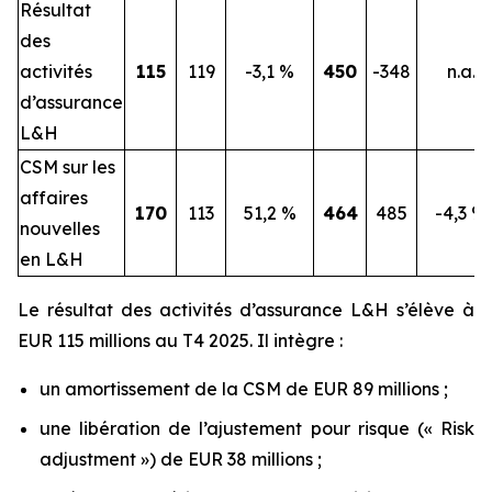
Résultat
des
activités
115
119
-3,1 %
450
-348
n.a.
d’assurance
L&H
CSM sur les
affaires
170
113
51,2 %
464
485
-4,3 %
nouvelles
en L&H
Le résultat des activités d’assurance L&H s’élève à
EUR 115 millions au T4 2025. Il intègre :
un amortissement de la CSM de EUR 89 millions ;
une libération de l’ajustement pour risque (« Risk
adjustment ») de EUR 38 millions ;