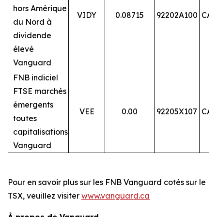
hors Amérique
VIDY
0.08715
92202A100
CA9
du Nord à
dividende
élevé
Vanguard
FNB indiciel
FTSE marchés
émergents
VEE
0.00
92205X107
CA9
toutes
capitalisations
Vanguard
Pour en savoir plus sur les FNB Vanguard cotés sur le
TSX, veuillez visiter
www.vanguard.ca