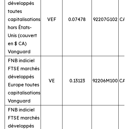
développés
toutes
capitalisations
VEF
0.07478
92207G102
CA9
hors États-
Unis (couvert
en $ CA)
Vanguard
FNB indiciel
FTSE marchés
développés
VE
0.13123
92206M100
CA9
Europe toutes
capitalisations
Vanguard
FNB indiciel
FTSE marchés
développés