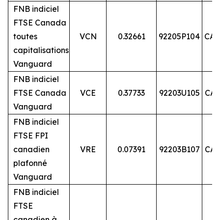
FNB indiciel
FTSE Canada
toutes
VCN
0.32661
92205P104
CA9
capitalisations
Vanguard
FNB indiciel
FTSE Canada
VCE
0.37733
92203U105
CA9
Vanguard
FNB indiciel
FTSE FPI
canadien
VRE
0.07391
92203B107
CA9
plafonné
Vanguard
FNB indiciel
FTSE
canadien à