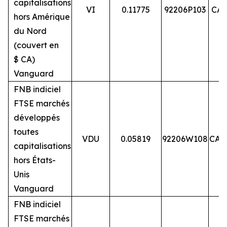
capitalisations
VI
0.11775
92206P103
CA9
hors Amérique
du Nord
(couvert en
$ CA)
Vanguard
FNB indiciel
FTSE marchés
développés
toutes
VDU
0.05819
92206W108
CA9
capitalisations
hors États-
Unis
Vanguard
FNB indiciel
FTSE marchés