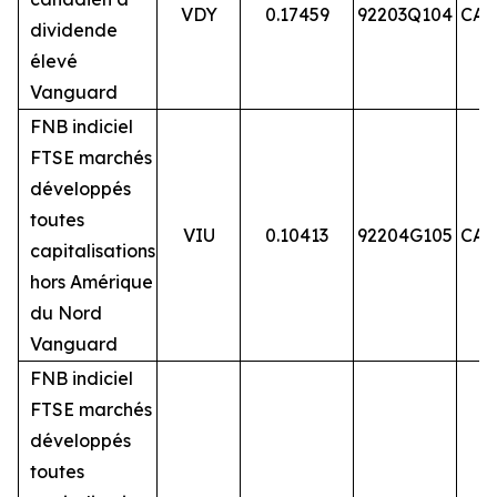
VDY
0.17459
92203Q104
CA9
dividende
élevé
Vanguard
FNB indiciel
FTSE marchés
développés
toutes
VIU
0.10413
92204G105
CA9
capitalisations
hors Amérique
du Nord
Vanguard
FNB indiciel
FTSE marchés
développés
toutes