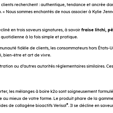
clients recherchent : authentique, tendance et ancrée dan
. « Nous sommes enchantés de nous associer à Kylie Jenne
liné en trois saveurs signatures, à savoir
fraise litchi, p
quotidienne à la fois simple et pratique.
unauté fidèle de clients, les consommateurs hors États-Un
bien-être et art de vivre.
ration ou d’autres autorités réglementaires similaires. Ce
ter, les mélanges à boire k2o sont soigneusement formulés 
aître au mieux de votre forme. Le produit phare de la gamm
®
ides de collagène bioactifs Verisol
. Il se décline en saveu