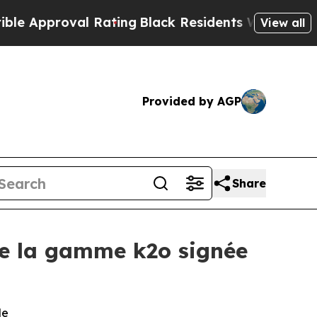
proval Rating
Black Residents Warned of Abusive
View all
Provided by AGP
Share
 de la gamme k2o signée
le