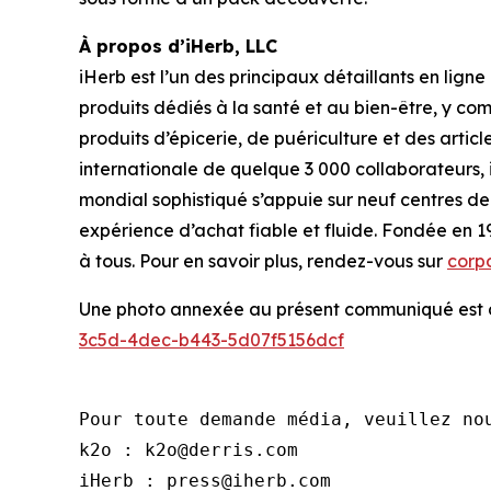
À propos d’iHerb, LLC
iHerb est l’un des principaux détaillants en lig
produits dédiés à la santé et au bien-être, y comp
produits d’épicerie, de puériculture et des art
internationale de quelque 3 000 collaborateurs, i
mondial sophistiqué s’appuie sur neuf centres d
expérience d’achat fiable et fluide. Fondée en 19
à tous. Pour en savoir plus, rendez-vous sur
corp
Une photo annexée au présent communiqué est di
3c5d-4dec-b443-5d07f5156dcf
Pour toute demande média, veuillez nou
k2o : k2o@derris.com

iHerb : press@iherb.com