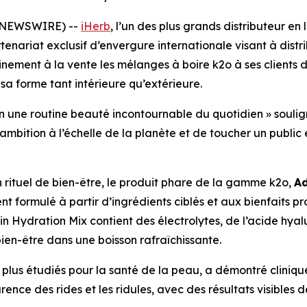
BE NEWSWIRE) --
iHerb
, l’un des plus grands distributeur en
rtenariat exclusif d’envergure internationale visant à dist
nement à la vente les mélanges à boire k2o à ses clients 
sa forme tant intérieure qu’extérieure.
on une routine beauté incontournable du quotidien » souli
mbition à l’échelle de la planète et de toucher un public e
 rituel de bien-être, le produit phare de la gamme k2o,
Ad
t formulé à partir d’ingrédients ciblés et aux bienfaits pro
Hydration Mix contient des électrolytes, de l’acide hyal
en-être dans une boisson rafraîchissante.
 plus étudiés pour la santé de la peau, a démontré clinique
ence des rides et les ridules, avec des résultats visibles d