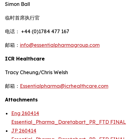
Simon Ball
临时首席执行官
电话： +44 (0)1784 477 167
邮箱：
info@essentialpharmagroup.com
ICR Healthcare
Tracy Cheung/Chris Welsh
邮箱：
Essentialpharma@icrhealthcare.com
Attachments
Eng 260414
Essential_Pharma_Daretabart_PR_FTD FINAL
JP 260414