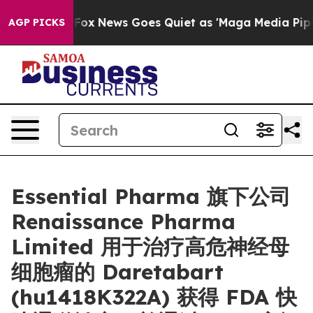
ey Exist
Fox News Goes Quiet as 'Maga Media Pipeline'
AGP PICKS
Essential Pharma 旗下公司
Renaissance Pharma
Limited 用于治疗高危神经母
细胞瘤的 Daretabart
(hu1418K322A) 获得 FDA 快