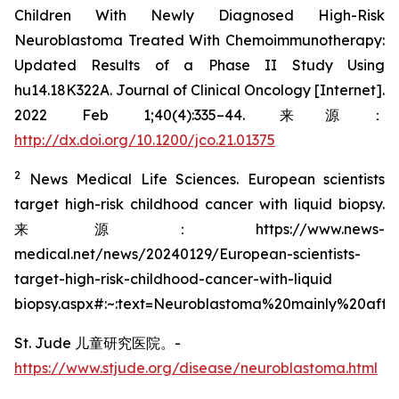
Children With Newly Diagnosed High-Risk
Neuroblastoma Treated With Chemoimmunotherapy:
Updated Results of a Phase II Study Using
hu14.18K322A. Journal of Clinical Oncology [Internet].
2022 Feb 1;40(4):335–44. 来源：
http://dx.doi.org/10.1200/jco.21.01375
2
News Medical Life Sciences. European scientists
target high-risk childhood cancer with liquid biopsy.
来源：https://www.news-
medical.net/news/20240129/European-scientists-
target-high-risk-childhood-cancer-with-liquid
biopsy.aspx#:~:text=Neuroblastoma%20mainly%20aff
St. Jude 儿童研究医院。-
https://www.stjude.org/disease/neuroblastoma.html