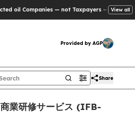
l Companies — not Taxpayers — the Chance to Cas
View all
Provided by AGP
Share
業研修サービス (IFB-