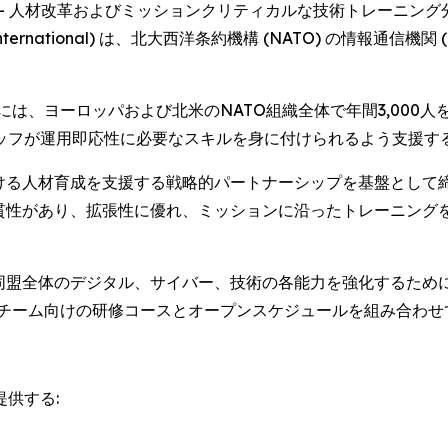
NEWSWIRE) -- 人材改革およびミッションクリティカルな技術ト
International) は、北大西洋条約機構 (NATO) の情報通
-TRN) には、ヨーロッパおよび北米のNATO組織全体で年間3,
ッフが運用即応性に必要なスキルを身に付けられるよう支援す
ける人材育成を支援する戦略的パートナーシップを基盤として
一貫性があり、拡張性に優れ、ミッションに沿ったトレーニング
O同盟全体のデジタル、サイバー、技術の各能力を強化するため
別チーム向けの研修コースとオープンスケジュールを組み合わせ
供する: